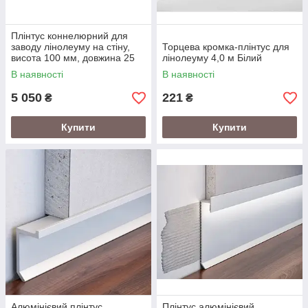
Плінтус коннелюрний для
заводу лінолеуму на стіну,
Торцева кромка-плінтус для
висота 100 мм, довжина 25
лінолеуму 4,0 м Білий
м, Сірий
В наявності
В наявності
5 050
221
₴
₴
Купити
Купити
Алюмінієвий плінтус
Плінтус алюмінієвий