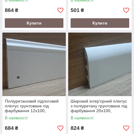
В наявності
В наявності
864
501
₴
₴
Купити
Купити
Поліуретановий підлоговий
Широкий інтер'єрний плінтус
плінтус грунтоване під
з поліуретану грунтоване під
фарбування 12х100,
фарбування 20х100,
довжина 2,0
довжина 2,0
В наявності
В наявності
684
824
₴
₴