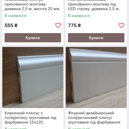
прихованого монтажу,
прихованого монтажу під
довжина 2,5 м, висота 20 мм,
LED стрічку, довжина 2,5 м,
Срібло
Срібло, висота 80 мм
В наявності
В наявності
555
775
₴
₴
Купити
Купити
Класичний плінтус з
Фігурний дизайнерський
поліуретану грунтоване під
поліуретановий плінтус
фарбування 15х120,
грунтоване під фарбування
довжина 2,0
12х80, довжина 2,0