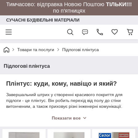
Тимчасово: відправка Новою Поштою
ТІЛЬКИ!!!
по п'ятницях
СУЧАСНІ БУДІВЕЛЬНІ МАТЕРІАЛИ
Товари та послуги
Підлогові плінтуса
Підлогові плінтуса
Плінтус: куди, кому, навіщо и який?
Завершальний штрих у створенні красивого покриття для
підлоги - це плінтус. Він робить перехід від полу до стіни
витонченим, а також приховує різні інженерні комунікації.
Правильно підібраний плінтус органічно виглядає в інтер'єрі,
а також дозволить скоротити кількість відходів до мінімуму.
Показати все
Пропозиція ринку
Плінтуса бувають різні за розмірами, ціною, дизайном,