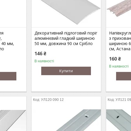
ля
Декоративний підлоговий поріг
Напівкругл
,
алюмінієвий гладкий шириною
з прихова
 40 мм,
50 мм, довжина 90 см Срібло
шириною 6
ло
см, Астана
146 ₴
160 ₴
В наявності
В наявності
Купити
УЛ120 090 12
УЛ121 09