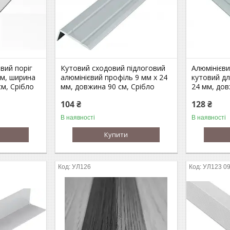
вий поріг
Кутовий сходовий підлоговий
Алюмінієви
мм, ширина
алюмінієвий профіль 9 мм х 24
кутовий дл
см, Срібло
мм, довжина 90 см, Срібло
24 мм, дов
104 ₴
128 ₴
В наявності
В наявності
Купити
УЛ126
УЛ123 09