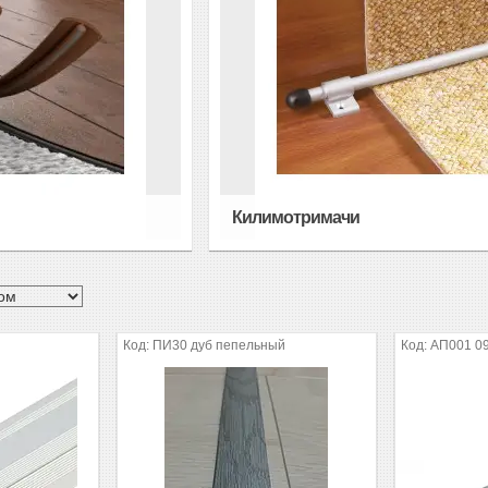
Килимотримачи
ПИ30 дуб пепельный
АП001 09