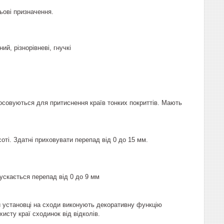
льові призначення.
ий, різнорівневі, гнучкі
осовуються для притиснення країв тонких покриттів. Мають
оті. Здатні приховувати перепад від 0 до 15 мм.
ускається перепад від 0 до 9 мм
и установці на сходи виконують декоративну функцію
исту краї сходинок від відколів.