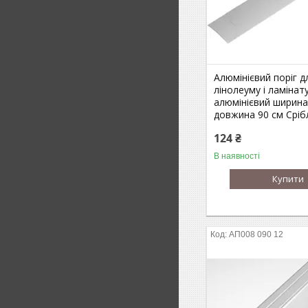
Алюмінієвий поріг д
лінолеуму і ламінату
алюмінієвий ширина
довжина 90 см Сріб
124 ₴
В наявності
Купити
АП008 090 12