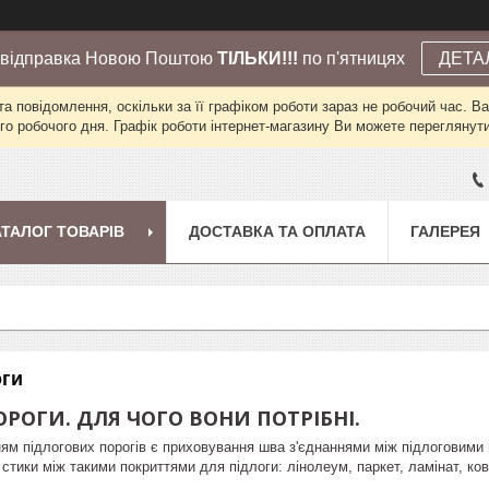
 відправка Новою Поштою
ТІЛЬКИ!!!
по п'ятницях
ДЕТА
а повідомлення, оскільки за її графіком роботи зараз не робочий час. 
го робочого дня. Графік роботи інтернет-магазину Ви можете переглянути 
АТАЛОГ ТОВАРІВ
ДОСТАВКА ТА ОПЛАТА
ГАЛЕРЕЯ
оги
ОРОГИ. ДЛЯ ЧОГО ВОНИ ПОТРІБНІ.
м підлогових порогів є приховування шва з'єднаннями між підлоговими 
стики між такими покриттями для підлоги: лінолеум, паркет, ламінат, ков