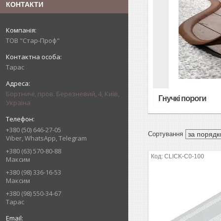
КОНТАКТИ
ТОВ "Стар-Проф"
Тарас
Бортничі, пров. Березневий, 4, Київ,
Гнучкі пороги
Україна
+380 (50) 646-27-05
Viber, WhatsApp, Telegram
+380 (63) 570-80-88
CLICK-C0-100
Максим
+380 (98) 336-16-53
Максим
+380 (98) 550-34-67
Тарас