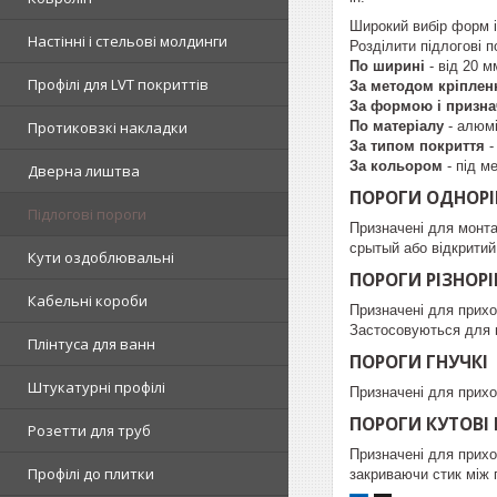
Широкий вибір форм і 
Настінні і стельові молдинги
Розділити підлогові п
По ширині
- від 20 м
Профілі для LVT покриттів
За методом кріплен
За формою і призн
По матеріалу
- алюмі
Протиковзкі накладки
За типом покриття
-
За кольором
- під м
Дверна лиштва
ПОРОГИ ОДНОРІ
Підлогові пороги
Призначені для монта
срытый або відкритий
Кути оздоблювальні
ПОРОГИ РІЗНОРІ
Кабельні короби
Призначені для прихо
Застосовуються для п
Плінтуса для ванн
ПОРОГИ ГНУЧКІ
Штукатурні профілі
Призначені для прихо
ПОРОГИ КУТОВІ 
Розетти для труб
Призначені для прихо
Профілі до плитки
закриваючи стик між 