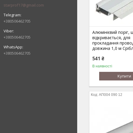
starprof17@gmail.com
+380506462705
Алюмінієвий поріг, 
+380506462705
відкривається, для
прокладання провод
довжина 1,0 м Сріб
+380506462705
541 ₴
В наявності
Купити
АП004 090 12