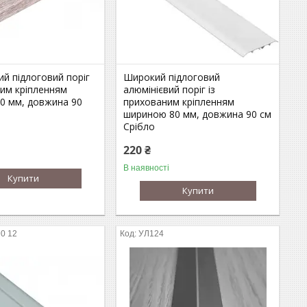
ий підлоговий поріг
Широкий підлоговий
ним кріпленням
алюмінієвий поріг із
0 мм, довжина 90
прихованим кріпленням
шириною 80 мм, довжина 90 см
Срібло
220 ₴
В наявності
Купити
Купити
0 12
УЛ124