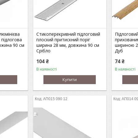
люмінієва
Стикоперекривний підлоговий
Підлоговий
 підлогова
плоский притискний поріг
приховани
вжина 90 см
ширина 28 мм, довжина 90 см
шириною 2
Срібло
Дуб
104 ₴
74 ₴
В наявності
В наявності
Купити
АП015 090 12
АП014 09