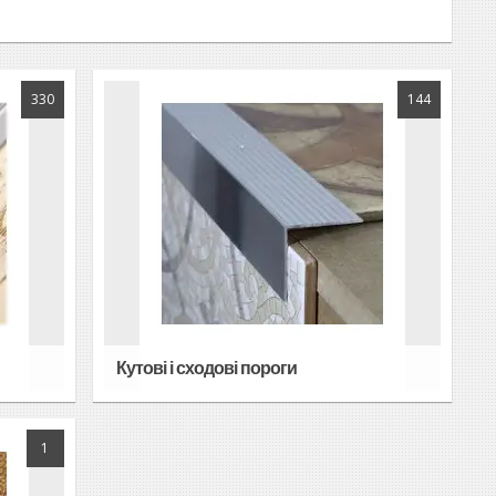
330
144
Кутові і сходові пороги
1