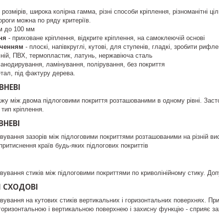
розмірів, широка колірна гамма, різні способи кріплення, різноманітні ці
ороги можна по ряду критеріїв.
м до 100 мм
ня
- приховане кріплення, відкрите кріплення, на самоклеючій основі
аченням
- плоскі, напівкруглі, кутові, для ступенів, гладкі, зробити рифлен
ній, ПВХ, термопластик, латунь, нержавіюча сталь
 анодирування, ламінування, полірування, без покриття
етал, під фактуру дерева.
ВНЕВІ
жу між двома підлоговими покриття розташованими в одному рівні. Заст
 тип кріплення.
ВНЕВІ
вування зазорів між підлоговими покриттями розташованими на різній вис
ритиснення країв будь-яких підлогових покриттів
вування стиків між підлоговими покриттями по криволінійному стику. Доп
І СХОДОВІ
вування на кутових стиків вертикальних і горизонтальних поверхнях. Пр
горизонтальною і вертикальною поверхнею і захисну функцію - сприяє зах