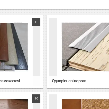
11
 самоклеючі
Однорівневі пороги
10