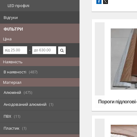
LED профілі
Відгуки
ФІЛЬТРИ
Ціна
Наявність
В наявності
487
Матеріал
Алюміній
475
Пороги підлогові
Анодований алюміній
1
ПВХ
11
Пластик
1