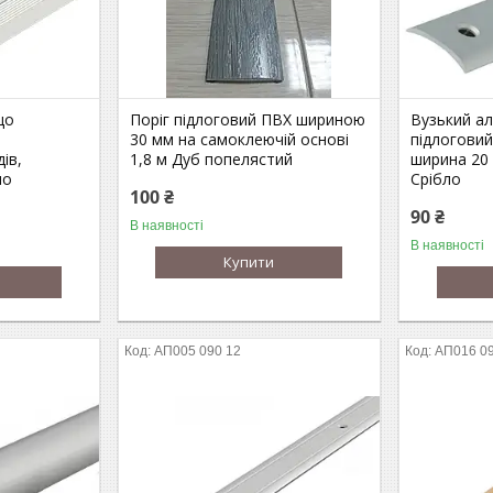
що
Поріг підлоговий ПВХ шириною
Вузький ал
30 мм на самоклеючій основі
підлоговий
ів,
1,8 м Дуб попелястий
ширина 20
ло
Срібло
100 ₴
90 ₴
В наявності
В наявності
Купити
АП005 090 12
АП016 09