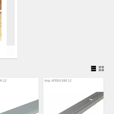
0 12
АП003 090 12