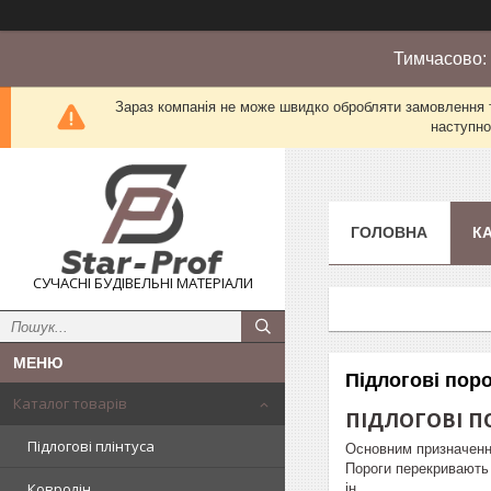
Тимчасово:
Зараз компанія не може швидко обробляти замовлення т
наступно
ГОЛОВНА
К
СУЧАСНІ БУДІВЕЛЬНІ МАТЕРІАЛИ
Підлогові пор
Каталог товарів
ПІДЛОГОВІ П
Підлогові плінтуса
Основним призначення
Пороги перекривають 
Ковролін
ін.