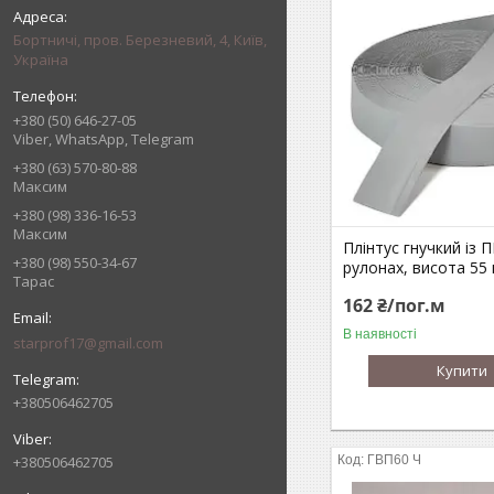
Бортничі, пров. Березневий, 4, Київ,
Україна
+380 (50) 646-27-05
Viber, WhatsApp, Telegram
+380 (63) 570-80-88
Максим
+380 (98) 336-16-53
Максим
Плінтус гнучкий із П
+380 (98) 550-34-67
рулонах, висота 55 
Тарас
162 ₴/пог.м
В наявності
starprof17@gmail.com
Купити
+380506462705
+380506462705
ГВП60 Ч