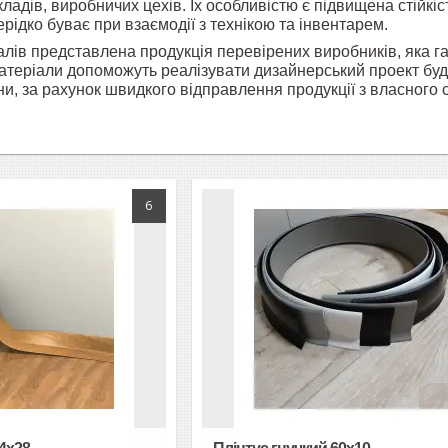
ладів, виробничих цехів. Їх особливістю є підвищена стійкіс
рідко буває при взаємодії з технікою та інвентарем.
іалів представлена продукція перевірених виробників, яка г
матеріали допоможуть реалізувати дизайнерський проект будь
и, за рахунок швидкого відправлення продукції з власного с
6