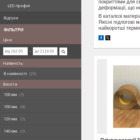
покриттями для ск
LED профілі
деформації, що не
В каталозі матер
Відгуки
Якісні підлогові 
найкоротші термін
ФІЛЬТРИ
Ціна
Наявність
В наявності
23
Висота
100 мм
1
100 мм.
4
120 мм.
1
140 мм.
1