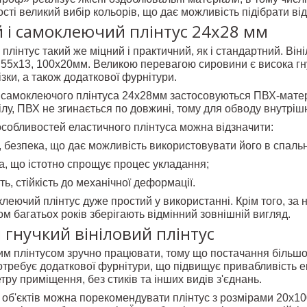
сті великий вибір кольорів, що дає можливість підібрати від
 і самоклеючий плінтус 24х28 мм
 плінтус такий же міцний і практичний, як і стандартний. Ві
 55х13, 100х
20мм. Великою перевагою сировини є висока гнуч
зки, а також додаткової фурнітури.
самоклеючого плінтуса 24х28мм застосовуються ПВХ-матеріа
нілу, ПВХ не згинається по довжині, тому для обводу внутрішн
собливостей еластичного плінтуса можна відзначити:
ь, безпека, що дає можливість використовувати його в спальн
а, що істотно спрощує процес укладання;
ть, стійкість до механічної деформації.
леючий плінтус дуже простий у використанні. Крім того, за
м багатьох років зберігають відмінний зовнішній вигляд.
 гнучкий вініловий плінтус
вим плінтусом зручно працювати, тому що постачання більшо
потребує додаткової фурнітури, що підвищує привабливість 
ру приміщення, без стиків та інших видів з'єднань.
об'єктів можна порекомендувати плінтус з розмірами 20х100