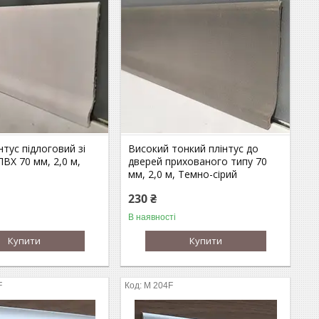
нтус підлоговий зі
Високий тонкий плінтус до
ПВХ 70 мм, 2,0 м,
дверей прихованого типу 70
мм, 2,0 м, Темно-сірий
230 ₴
В наявності
Купити
Купити
F
M 204F