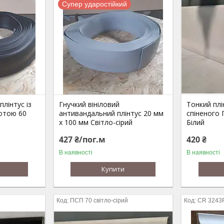
Cупер ударостійкий
плінтус із
Гнучкий вініловий
Тонкий плі
сотою 60
антивандальний плінтус 20 мм
спіненого 
х 100 мм Світло-сірий
Білий
427 ₴/пог.м
420 ₴
В наявності
В наявності
Купити
ПСП 70 світло-сірий
CR 3243