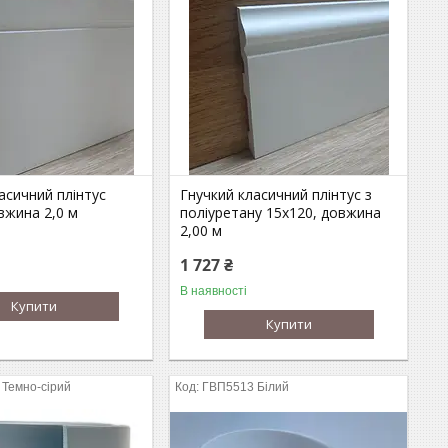
асичний плінтус
Гнучкий класичний плінтус з
вжина 2,0 м
поліуретану 15х120, довжина
2,00 м
1 727 ₴
В наявності
Купити
Купити
Темно-сірий
ГВП5513 Білий