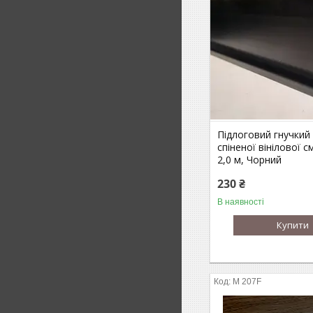
Підлоговий гнучкий 
спіненої вінілової 
2,0 м, Чорний
230 ₴
В наявності
Купити
M 207F