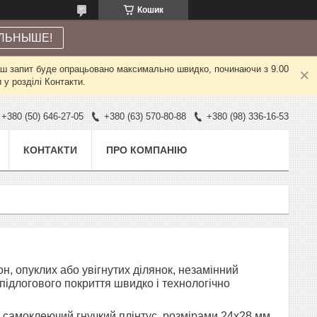
Кошик
ЛЬНЫШЕ!
Ваш запит буде опрацьовано максимально швидко, починаючи з 9.00
у розділі Контакти.
+380 (50) 646-27-05
+380 (63) 570-80-88
+380 (98) 336-16-53
КОНТАКТИ
ПРО КОМПАНІЮ
, опуклих або увігнутих ділянок, незамінний
підлогового покриття швидко і технологічно
і самоклеючий гнучкий плінтус, розмірами 24х28 мм.