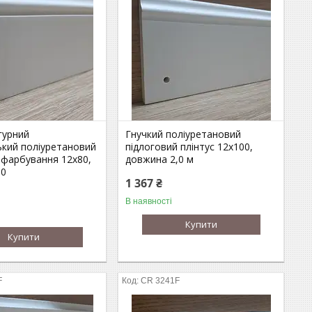
гурний
Гнучкий поліуретановий
ький поліуретановий
підлоговий плінтус 12х100,
д фарбування 12х80,
довжина 2,0 м
,0
1 367 ₴
В наявності
Купити
Купити
F
CR 3241F