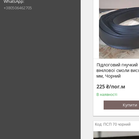
+380506462705
Підлоговий гнучкий 
вінілової смоли ви
мм, Чорний
225 ₴/пог.м
В наявності
Купити
ПСП 70 чорний