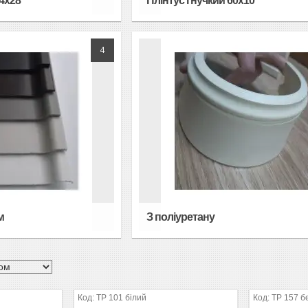
24х28
Плінтус гнучкий 60х10
4
м
З поліуретану
TP 101 білий
TP 157 б