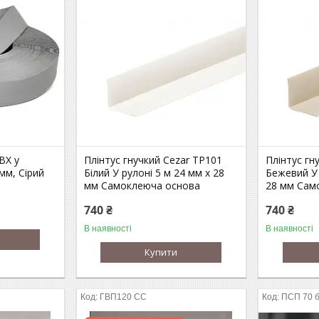
ВХ у
Плінтус гнучкий Cezar ТР101
Плінтус гн
мм, Сірий
Білий У рулоні 5 м 24 мм х 28
Бежевий У 
мм Самоклеюча основа
28 мм Сам
740 ₴
740 ₴
В наявності
В наявності
Купити
ГВП120 СС
ПСП 70 б