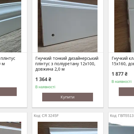
 плінтус
Гнучкий тонкий дизайнерський
Гнучкий кл
0 м
плінтус з поліуретану 12х100,
15х160, до
довжина 2,0 м
1 877 ₴
1 364 ₴
В наявності
В наявності
Купити
CR 3245F
ГВП5513 