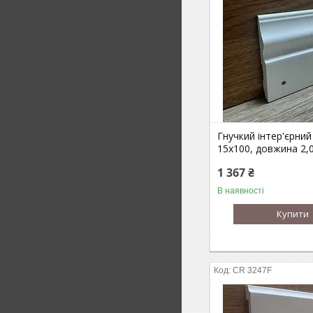
Гнучкий інтер'єрний
15х100, довжина 2,
1 367 ₴
В наявності
Купити
CR 3247F