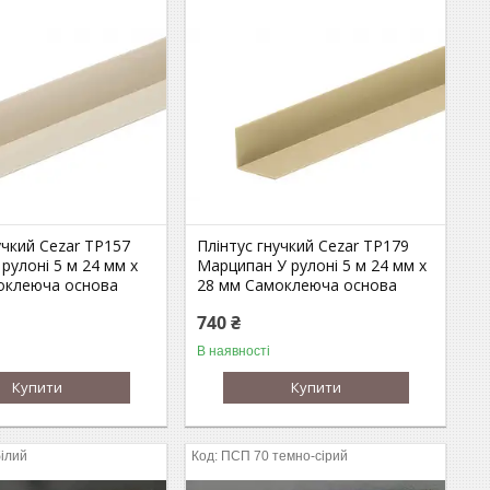
учкий Cezar ТР157
Плінтус гнучкий Cezar ТР179
рулоні 5 м 24 мм х
Марципан У рулоні 5 м 24 мм х
оклеюча основа
28 мм Самоклеюча основа
740 ₴
В наявності
Купити
Купити
ілий
ПСП 70 темно-сірий