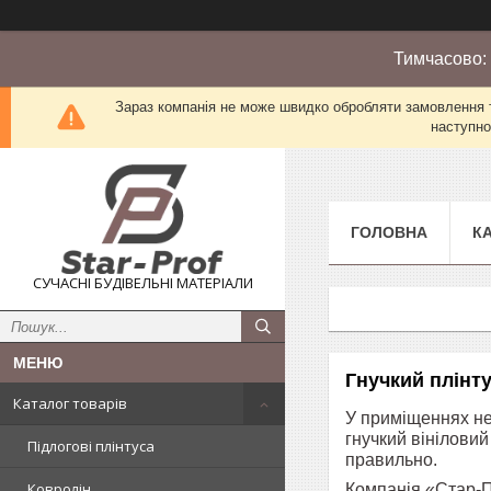
Тимчасово:
Зараз компанія не може швидко обробляти замовлення т
наступно
ГОЛОВНА
К
СУЧАСНІ БУДІВЕЛЬНІ МАТЕРІАЛИ
Гнучкий плінт
Каталог товарів
У приміщеннях не
гнучкий вінілови
Підлогові плінтуса
правильно.
Ковролін
Компанія «Стар-П