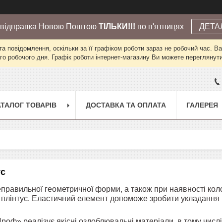
 відправка Новою Поштою
ТІЛЬКИ!!!
по п'ятницях
ДЕТА
а повідомлення, оскільки за її графіком роботи зараз не робочий час. 
го робочого дня. Графік роботи інтернет-магазину Ви можете переглянути 
АТАЛОГ ТОВАРІВ
ДОСТАВКА ТА ОПЛАТА
ГАЛЕРЕЯ
ус
правильної геометричної форми, а також при наявності колон
й плінтус. Еластичний елемент допоможе зробити укладання 
роф» реалізує якісні оздоблювальні матеріали, в тому числ