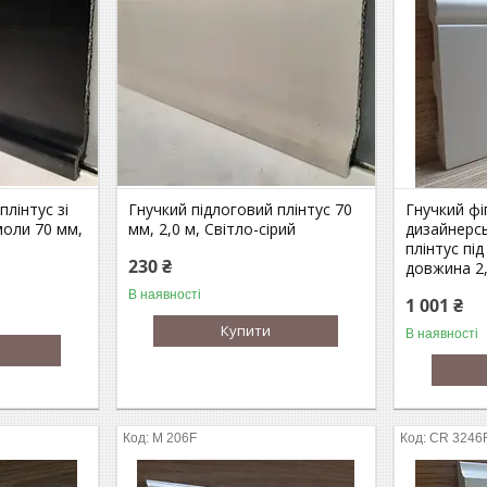
плінтус зі
Гнучкий підлоговий плінтус 70
Гнучкий фі
смоли 70 мм,
мм, 2,0 м, Світло-сірий
дизайнерс
плінтус пі
230 ₴
довжина 2
В наявності
1 001 ₴
Купити
В наявності
М 206F
CR 3246