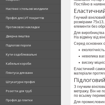
Постійно в наявно
Настінні і стельові молдинги
Еластичний
Гнучкий вініловий
Профілі для LVT покриттів
розмірами 75х13,
елементи без обрі
Протиковзкі накладки
Для виробництва 
Дверна лиштва
На відміну від ві
Серед основних о
Підлогові пороги
екологічніст
Кути оздоблювальні
невелика ваг
високу міцніс
Кабельні короби
Еластичний самок
Плінтуса для ванн
матеріали протяго
Підлоговий
Штукатурні профілі
З гнучким вініло
Розетти для труб
метражу. Він не 
по всьому перимет
Профілі до плитки
Для промислових 