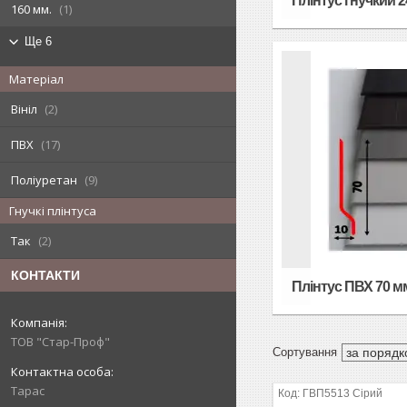
Плінтус гнучкий 
160 мм.
1
Ще 6
Матеріал
Вініл
2
ПВХ
17
Поліуретан
9
Гнучкі плінтуса
Так
2
КОНТАКТИ
Плінтус ПВХ 70 м
ТОВ "Стар-Проф"
Тарас
ГВП5513 Сірий