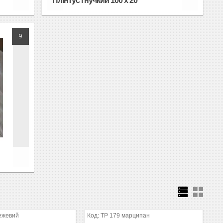
Плінтус гнучкий 100 х 20
9
ежевий
ТР 179 марципан