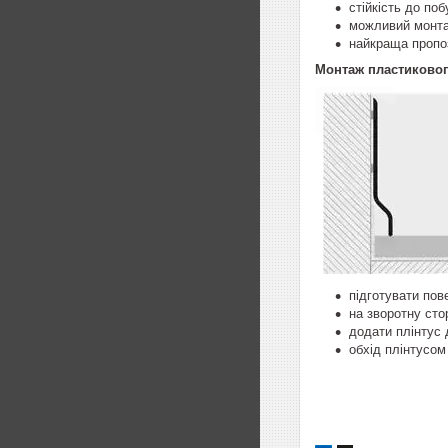
стійкість до поб
можливий монтаж
найкраща пропоз
Монтаж пластикового
підготувати пов
на зворотну сто
додати плінтус 
обхід плінтусом