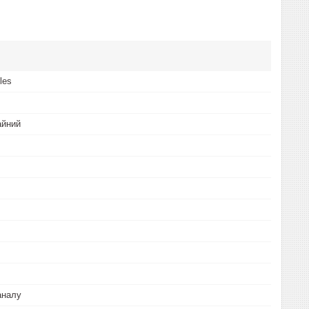
les
айний
аналу