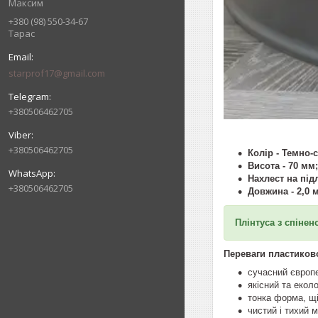
Максим
+380 (98) 550-34-67
Тарас
starprof17@gmail.com
+380506462705
+380506462705
Колір - Темно-
Висота - 70 мм;
Нахлест на під
+380506462705
Довжина - 2,0 м
Плінтуса з спінен
Переваги пластиково
сучасний європ
якісний та екол
тонка форма, щі
чистий і тихий 