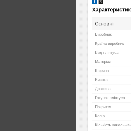
Характеристик
Основні
Виробник
Країна виробник
Вид плінтуса
Матеріал
Ширина
Висота
Довжина
Ґатунок плінтуса
Покриття
Колір
Кількість кабель-ка