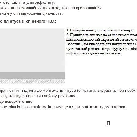
утової хімії та ультрафіолету;
 як на прямолінійних ділянках, так і на криволінійних.
иція у співвідношенні ціна-якість.
 плінтуса зі спіненого ПВХ:
ерхні стіни і підлоги до монтажу плінтуса (очистити, висушити, при необхі
рону плінтуса нанести клейову речовину;
до поверхні стіни;
 внутрішніх і зовнішніх кутів приміщення виконати методом підрізки.
П