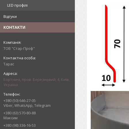
LED профілі
Відгуки
КОНТАКТИ
ТОВ "Стар-Проф"
Тарас
Бортничі, пров. Березневий, 4, Київ,
Україна
+380 (50) 646-27-05
Viber, WhatsApp, Telegram
+380 (63) 570-80-88
Максим
+380 (98) 336-16-53