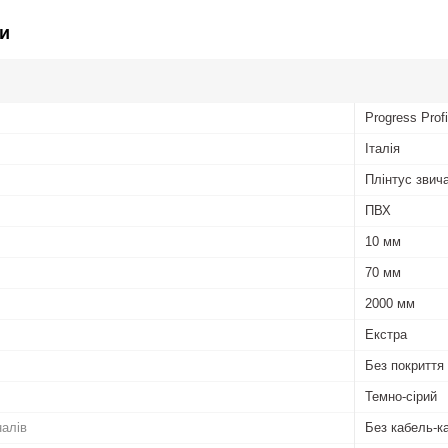
и
Progress Profi
Італія
Плінтус звич
ПВХ
10 мм
70 мм
2000 мм
Екстра
Без покриття
Темно-сірий
налів
Без кабель-к