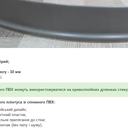
сірий
;
логу - 10 мм
;
ого ПВХ можуть використовуватися на криволінійних ділянках стику ст
го плінтуса зі спіненого ПВХ:
ейський дизайн;
огічний пластик;
льне прилягання до стіни;
монтаж (без пилу і шуму);