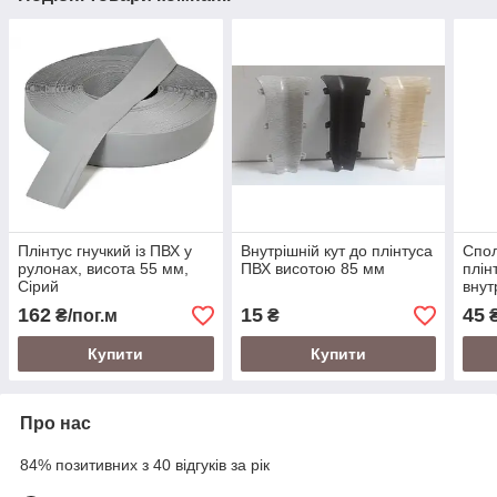
Плінтус гнучкий із ПВХ у
Внутрішній кут до плінтуса
Спол
рулонах, висота 55 мм,
ПВХ висотою 85 мм
плін
Сірий
внут
162
15
45
₴/пог.м
₴
Купити
Купити
Про нас
84% позитивних з 40 відгуків за рік