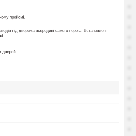
ному пройомі.
оводів під дверима всередині самого порога. Встановлені
ні.
х дверей.