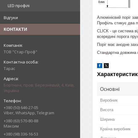
LED профілі
Відгуки
Алюмінієвий поріг за
Профіль стикує два п
КОНТАКТИ
CLICK - це система в
всередині порога пру
Поріг має анодне зах
ТОВ "Стар-Проф"
Стандартна довжина п
Тарас
Характеристик
Бортничі, пров. Березневий, 4, Київ,
Основні
Україна
Виробник
+380 (50) 646-27-05
Висота
Viber, WhatsApp, Telegram
Ширина
+380 (63) 570-80-88
Максим
Країна виробник
+380 (98) 336-16-53