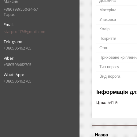
Довжина
Максим
+380 (98) 550-34-67
Матеріал
Тарас
Упаковка
Колір
starprof17@gmail.com
Покриття
+380506462705
Стан
Приховане кріпленн
+380506462705
Тип порогу
Вид порога
+380506462705
Інформація дл
Ціна:
541 ₴