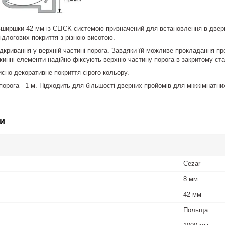
вширшки 42 мм із CLICK-системою призначений для встановлення в двер
ідлогових покриття з різною висотою.
ідкривання у верхній частині порога. Завдяки їй можливе прокладання пр
жинні елементи надійно фіксують верхню частину порога в закритому ста
исно-декоративне покриття сірого кольору.
орога - 1 м. Підходить для більшості дверних пройомів для міжкімнатни
и
Cezar
8 мм
42 мм
Польща