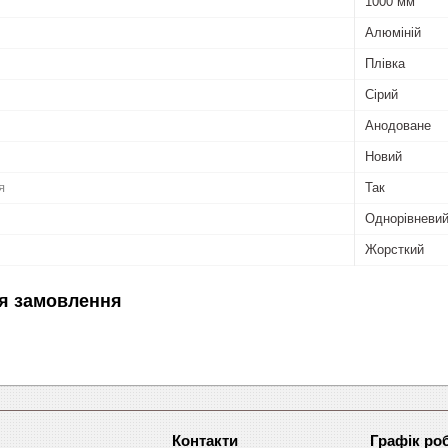
1000 мм
Алюміній
Плівка
Сірий
Анодоване
Новий
я
Так
Однорівневи
Жорсткий
я замовлення
Графік ро