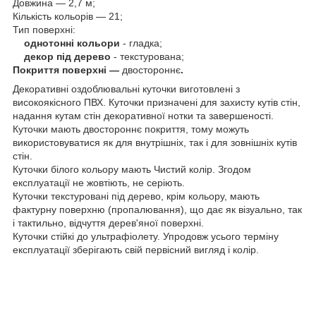
Довжина — 2,7 м;
Кількість кольорів — 21;
Тип поверхні:
однотонні кольори
- гладка;
декор під дерево
- текстурована;
Покриття поверхні —
двостороннє
.
Декоративні оздоблювальні куточки виготовлені з
високоякісного ПВХ. Куточки призначені для захисту кутів стін,
надання кутам стін декоративної нотки та завершеності.
Куточки мають двостороннє покриття, тому можуть
використовуватися як для внутрішніх, так і для зовнішніх кутів
стін.
Куточки білого кольору мають Чистий колір. Згодом
експлуатації не жовтіють, не серіють.
Куточки текстуровані під дерево, крім кольору, мають
фактурну поверхню (пропалювання), що дає як візуально, так
і тактильно, відчуття дерев'яної поверхні.
Куточки стійкі до ультрафіолету. Упродовж усього терміну
експлуатації зберігають свій первісний вигляд і колір.