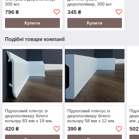
300 мл.
дюрополімер, 300 мл
796
345
₴
₴
Купити
Купити
Подібні товари компанії
Підлоговий плінтус із
Підлоговий плінтус із
Підл
дюрополімеру білого
дюрополімеру білого
дюро
кольору 83 мм х 19 мм,
кольору 58 мм х 12 мм,
мм, 
LPC-16, довжина 2,44 м.
LPC-32, довжина 2,0 м.
420
390
502
₴
₴