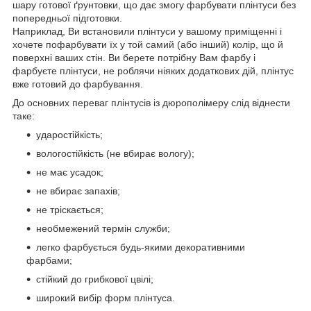
шару готової ґрунтовки, що дає змогу фарбувати плінтуси без
попередньої підготовки.
Наприклад, Ви встановили плінтуси у вашому приміщенні і
хочете пофарбувати їх у той самий (або інший) колір, що й
поверхні ваших стін. Ви берете потрібну Вам фарбу і
фарбуєте плінтуси, не роблячи ніяких додаткових дій, плінтус
вже готовий до фарбування.
До основних переваг плінтусів із дюрополімеру слід віднести
таке:
ударостійкість;
вологостійкість (не вбирає вологу);
не має усадок;
не вбирає запахів;
не тріскається;
необмежений термін служби;
легко фарбується будь-якими декоративними
фарбами;
стійкий до грибкової цвілі;
широкий вибір форм плінтуса.