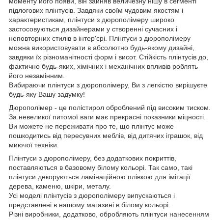
моменту його появи, він зайняв величезну нішу в сегменті
підлогових плінтусів. Завдяки своїм чудовим якостям і
характеристикам, плінтуси з дюрополімеру широко
застосовуються дизайнерами у створенні сучасних і
неповторних стилів в інтер'єрі. Плінтуси з дюрополімеру
можна використовувати в абсолютно будь-якому дизайні,
завдяки їх різноманітності форм і висот. Стійкість плінтусів до,
фактично будь-яких, хімічних і механічних впливів роблять
його незамінним.
Вибираючи плінтуси з дюрополімеру, Ви з легкістю вирішуєте
будь-яку Вашу задумку!
Дюрополімер - це полістирол оброблений під високим тиском.
За невеликої питомої ваги має прекрасні показники міцності.
Ви можете не переживати про те, що плінтус може
пошкодитись від пересувних меблів, від дитячих іграшок, від
миючої техніки.
Плінтуси з дюрополімеру, без додаткових покриттів,
поставляються в базовому білому кольорі. Так само, такі
плінтуси декоруються ламінаційною плівкою для імітації
дерева, каменю, шкіри, металу.
Усі моделі плінтусів з дюрополімеру випускаються і
представлені в нашому магазині в білому кольорі.
Різні виробники, додатково, обробляють плінтуси нанесенням