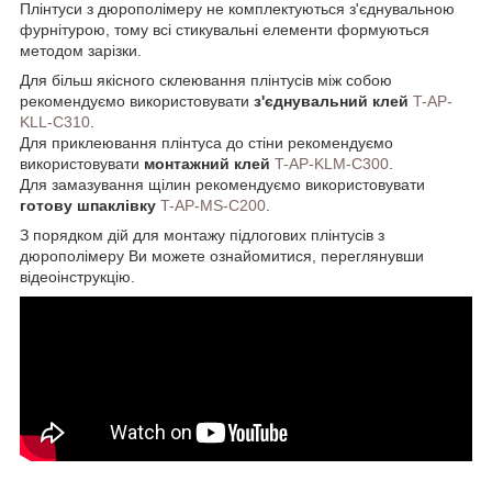
Плінтуси з дюрополімеру не комплектуються з'єднувальною
фурнітурою, тому всі стикувальні елементи формуються
методом зарізки.
Для більш якісного склеювання плінтусів між собою
рекомендуємо використовувати
з'єднувальний клей
T-AP-
KLL-C310
.
Для приклеювання плінтуса до стіни рекомендуємо
використовувати
монтажний клей
T-AP-KLM-C300
.
Для замазування щілин рекомендуємо використовувати
готову шпаклівку
T-AP-MS-C200
.
З порядком дій для монтажу підлогових плінтусів з
дюрополімеру Ви можете ознайомитися, переглянувши
відеоінструкцію.