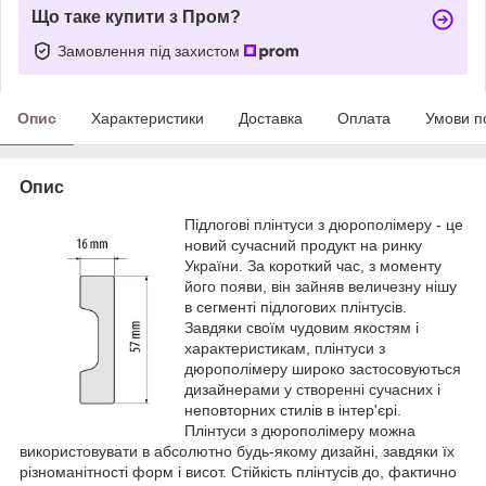
Що таке купити з Пром?
Замовлення під захистом
Опис
Характеристики
Доставка
Оплата
Умови п
Опис
Підлогові плінтуси з дюрополімеру - це
новий сучасний продукт на ринку
України. За короткий час, з моменту
його появи, він зайняв величезну нішу
в сегменті підлогових плінтусів.
Завдяки своїм чудовим якостям і
характеристикам, плінтуси з
дюрополімеру широко застосовуються
дизайнерами у створенні сучасних і
неповторних стилів в інтер'єрі.
Плінтуси з дюрополімеру можна
використовувати в абсолютно будь-якому дизайні, завдяки їх
різноманітності форм і висот. Стійкість плінтусів до, фактично