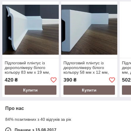
Підлоговий плінтус із
Підлоговий плінтус із
Підл
дюрополімеру білого
дюрополімеру білого
дюро
кольору 83 мм х 19 мм,
кольору 58 мм х 12 мм,
мм, 
LPC-16, довжина 2,44 м.
LPC-32, довжина 2,0 м.
420
390
502
₴
₴
Купити
Купити
Про нас
84% позитивних з 40 відгуків за рік
Працює з 15.08.2017