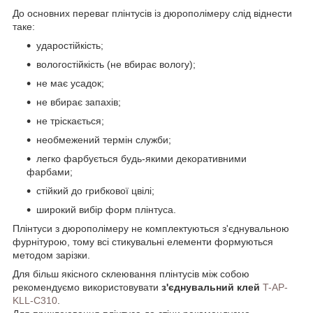
До основних переваг плінтусів із дюрополімеру слід віднести
таке:
ударостійкість;
вологостійкість (не вбирає вологу);
не має усадок;
не вбирає запахів;
не тріскається;
необмежений термін служби;
легко фарбується будь-якими декоративними
фарбами;
стійкий до грибкової цвілі;
широкий вибір форм плінтуса.
Плінтуси з дюрополімеру не комплектуються з'єднувальною
фурнітурою, тому всі стикувальні елементи формуються
методом зарізки.
Для більш якісного склеювання плінтусів між собою
рекомендуємо використовувати
з'єднувальний клей
T-AP-
KLL-C310
.