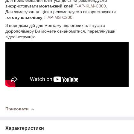
Для приклеювання плінтуса до стіни рекомендуємо
використовувати
монтажний клей
T-AP-KLM-C300
.
Для замазування щілин рекомендуємо використовувати
готову шпаклівку
T-AP-MS-C200
.
З порядком дій для монтажу підлогових плінтусів з
дюрополімеру Ви можете ознайомитися, переглянувши
відеоінструкцію.
Приховати
Характеристики