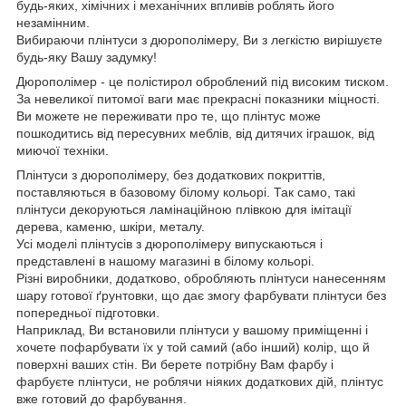
будь-яких, хімічних і механічних впливів роблять його
незамінним.
Вибираючи плінтуси з дюрополімеру, Ви з легкістю вирішуєте
будь-яку Вашу задумку!
Дюрополімер - це полістирол оброблений під високим тиском.
За невеликої питомої ваги має прекрасні показники міцності.
Ви можете не переживати про те, що плінтус може
пошкодитись від пересувних меблів, від дитячих іграшок, від
миючої техніки.
Плінтуси з дюрополімеру, без додаткових покриттів,
поставляються в базовому білому кольорі. Так само, такі
плінтуси декоруються ламінаційною плівкою для імітації
дерева, каменю, шкіри, металу.
Усі моделі плінтусів з дюрополімеру випускаються і
представлені в нашому магазині в білому кольорі.
Різні виробники, додатково, обробляють плінтуси нанесенням
шару готової ґрунтовки, що дає змогу фарбувати плінтуси без
попередньої підготовки.
Наприклад, Ви встановили плінтуси у вашому приміщенні і
хочете пофарбувати їх у той самий (або інший) колір, що й
поверхні ваших стін. Ви берете потрібну Вам фарбу і
фарбуєте плінтуси, не роблячи ніяких додаткових дій, плінтус
вже готовий до фарбування.