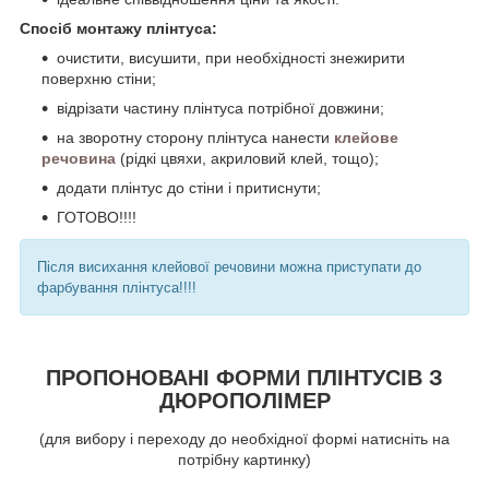
Спосіб монтажу плінтуса:
очистити, висушити, при необхідності знежирити
поверхню стіни;
відрізати частину плінтуса потрібної довжини;
на зворотну сторону плінтуса нанести
клейове
речовина
(рідкі цвяхи, акриловий клей, тощо);
додати плінтус до стіни і притиснути;
ГОТОВО!!!!
Після висихання клейової речовини можна приступати до
фарбування плінтуса!!!!
ПРОПОНОВАНІ ФОРМИ ПЛІНТУСІВ З
ДЮРОПОЛІМЕР
(для вибору і переходу до необхідної формі натисніть на
потрібну картинку)