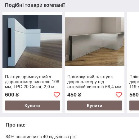
Подібні товари компанії
Плінтус прямокутний з
Прямокутний плінтус з
Плін
дюрополімер висотою 108
дюрополімеру під
дюр
мм, LPC-20 Cezar, 2,0 м.
алюміній висотою 68,4 мм
119 
LPC-23 Cezar 2,0 м Срібло
м.
600
450
560
₴
₴
Купити
Купити
Про нас
84% позитивних з 40 відгуків за рік