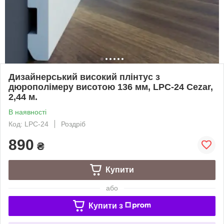
Дизайнерський високий плінтус з
дюрополімеру висотою 136 мм, LPC-24 Cezar,
2,44 м.
В наявності
Код: LPC-24
Роздріб
890
₴
Купити
або
Купити з