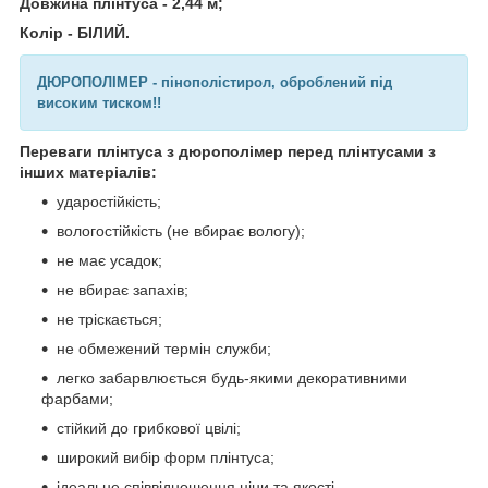
Довжина плінтуса - 2,44 м;
Колір - БІЛИЙ.
ДЮРОПОЛІМЕР - пінополістирол, оброблений під
високим тиском!!
Переваги плінтуса з дюрополімер перед плінтусами з
інших матеріалів:
ударостійкість;
вологостійкість (не вбирає вологу);
не має усадок;
не вбирає запахів;
не тріскається;
не обмежений термін служби;
легко забарвлюється будь-якими декоративними
фарбами;
стійкий до грибкової цвілі;
широкий вибір форм плінтуса;
ідеальне співвідношення ціни та якості.