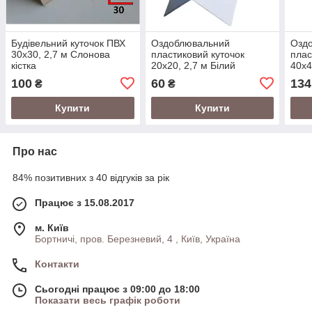
Будівельний куточок ПВХ
Оздоблювальний
Озд
30х30, 2,7 м Слонова
пластиковий куточок
плас
кістка
20х20, 2,7 м Білий
40х4
100
60
134
₴
₴
Купити
Купити
Про нас
84% позитивних з 40 відгуків за рік
Працює з 15.08.2017
м. Київ
Бортничі, пров. Березневий, 4 , Київ, Україна
Контакти
Сьогодні працює з 09:00 до 18:00
Показати весь графік роботи