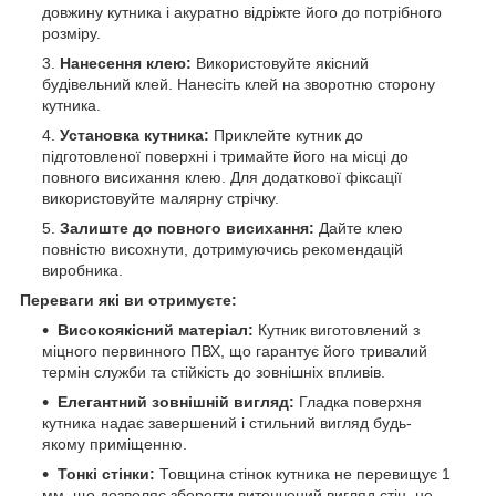
довжину кутника і акуратно відріжте його до потрібного
розміру.
Нанесення клею:
Використовуйте якісний
будівельний клей. Нанесіть клей на зворотню сторону
кутника.
Установка кутника:
Приклейте кутник до
підготовленої поверхні і тримайте його на місці до
повного висихання клею. Для додаткової фіксації
використовуйте малярну стрічку.
Залиште до повного висихання:
Дайте клею
повністю висохнути, дотримуючись рекомендацій
виробника.
Переваги які ви отримуєте:
Високоякісний матеріал:
Кутник виготовлений з
міцного первинного ПВХ, що гарантує його тривалий
термін служби та стійкість до зовнішніх впливів.
Елегантний зовнішній вигляд:
Гладка поверхня
кутника надає завершений і стильний вигляд будь-
якому приміщенню.
Тонкі стінки:
Товщина стінок кутника не перевищує 1
мм, що дозволяє зберегти витончений вигляд стін, не