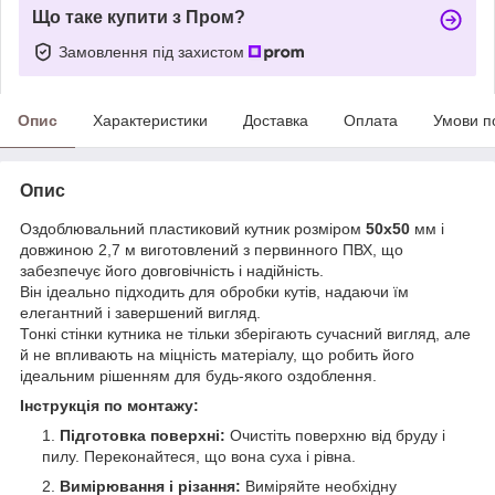
Що таке купити з Пром?
Замовлення під захистом
Опис
Характеристики
Доставка
Оплата
Умови п
Опис
Оздоблювальний пластиковий кутник розміром
50х50
мм і
довжиною 2,7 м виготовлений з первинного ПВХ, що
забезпечує його довговічність і надійність.
Він ідеально підходить для обробки кутів, надаючи їм
елегантний і завершений вигляд.
Тонкі стінки кутника не тільки зберігають сучасний вигляд, але
й не впливають на міцність матеріалу, що робить його
ідеальним рішенням для будь-якого оздоблення.
Інструкція по монтажу:
Підготовка поверхні:
Очистіть поверхню від бруду і
пилу. Переконайтеся, що вона суха і рівна.
Вимірювання і різання:
Виміряйте необхідну