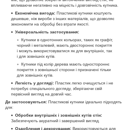
впливаючи негативно на міцність і довговічність кутника.
Економічна вигода:
Пластикові кутники коштують
дешевше, ніж вироби з інших матеріалів, що дозволяє
зекономити на обробці без втрати якості.
Універсальність застосування:
Кутники в однотонних кольорах, таких як графіт,
чорний і металевий, мають двостороннє покриття
і можуть використовуватися як для внутрішніх, так
і для зовнішніх кутів.
Кутники під колір дерева мають одностороннє
покриття з зовнішньої сторони і призначені тільки
для зовнішніх кутів.
Легкість у догляді:
Пластик легко очищується і не
потребує спеціального догляду, зберігаючи свій
первісний вигляд на довгий час.
Де застосовуються:
Пластикові кутники ідеально підходять
для:
Обробки внутрішніх і зовнішніх кутів стін:
Забезпечують акуратний і завершений вигляд.
Оздоблення і декорування:
Використовуються для