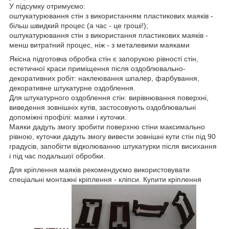
У підсумку отримуємо:
оштукатурювання стін з використанням пластикових маяків -
більш швидкий процес (а час - це гроші!);
оштукатурювання стін з використання пластикових маяків -
менш витратний процес, ніж - з металевими маяками
Якісна підготовча обробка стін є запорукою рівності стін,
естетичної краси приміщення після оздоблювально-
декоративних робіт: наклеювання шпалер, фарбування,
декоративне штукатурне оздоблення.
Для штукатурного оздоблення стін: вирівнювання поверхні,
виведення зовнішніх кутів, застосовують оздоблювальні
допоміжні профілі: маяки і куточки.
Маяки дадуть змогу зробити поверхню стіни максимально
рівною, куточки дадуть змогу вивести зовнішні кути стін під 90
градусів, запобігти відколюванню штукатурки після висихання
і під час подальшої обробки.
Для кріплення маяків рекомендуємо використовувати
спеціальні монтажні кріплення - кліпси. Купити кріплення