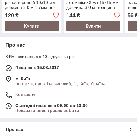
рівносторонній 10х10 мм
алюмінієвий кут 15х15 мм
плас
довжина 3,0 м 1,7мм Без
довжина 3,0 м, товщина
товщ
покриття
1,0 мм Без покриття
2,5 
120
144
56
₴
₴
Купити
Купити
Про нас
84% позитивних з 40 відгуків за рік
Працює з 15.08.2017
м. Київ
Бортничі, пров. Березневий, 4 , Київ, Україна
Контакти
Сьогодні працює з 09:00 до 18:00
Показати весь графік роботи
Про нас