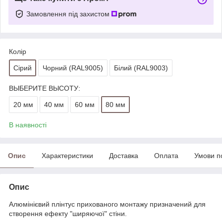
Замовлення під захистом
Колір
Сірий
Чорний (RAL9005)
Білий (RAL9003)
ВЫБЕРИТЕ ВЫСОТУ:
20 мм
40 мм
60 мм
80 мм
В наявності
Опис
Характеристики
Доставка
Оплата
Умови п
Опис
Алюмінієвий плінтус прихованого монтажу призначений для
створення ефекту "ширяючої" стіни.