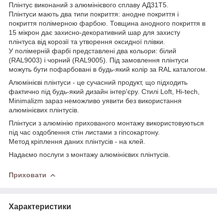
Плінтус виконаний з алюмінієвого сплаву АД31Т5.
Плінтуси мають два типи покриття: анодне покриття і
покриття полімерною фарбою. Товщина анодного покриття в
15 мікрон дає захисно-декоративний шар для захисту
плінтуса від корозії та утворення оксидної плівки.
У полімерній фарбі представлені два кольори: білий
(RAL9003) і чорний (RAL9005). Під замовлення плінтуси
можуть бути пофарбовані в будь-який колір за RAL каталогом.
Алюмінієві плінтуси - це сучасний продукт, що підходить
фактично під будь-який дизайн інтер'єру. Стилі Loft, Hi-tech,
Minimalizm зараз неможливо уявити без використання
алюмінієвих плінтусів.
Плінтуси з алюмінію прихованого монтажу використовуються
під час оздоблення стін листами з гіпсокартону.
Метод кріплення даних плінтусів - на клей.
Надаємо послуги з монтажу алюмінієвих плінтусів.
Приховати
Характеристики