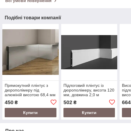
Всі умови повернення
Подібні товари компанії
Прямокутний плінтус з
Підлоговий плінтус із
Висо
дюрополімеру під
дюрополімеру, висота 120
підл
алюміній висотою 68,4 мм
мм, довжина 2,0 м
висо
LPC-23 Cezar 2,0 м Срібло
пере
450
502
664
₴
₴
мм, 
Купити
Купити
Про нас