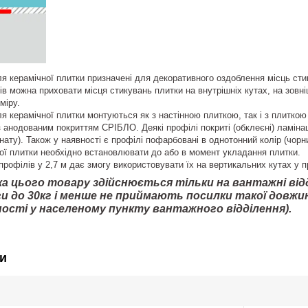
ля керамічної плитки призначені для декоративного оздоблення місць сти
в можна приховати місця стикувань плитки на внутрішніх кутах, на зовні
міру.
ля керамічної плитки монтуються як з настінною плиткою, так і з плиткою
з анодованим покриттям СРІБЛО. Деякі профілі покриті (обклеєні) ламінац
ату). Також у наявності є профілі пофарбовані в однотонний колір (чорн
ої плитки необхідно встановлювати до або в момент укладання плитки.
рофілів у 2,7 м дає змогу використовувати їх на вертикальних кутах у 
а цього товару здійснюється тільки на вантажні відд
и до 30кг і менше не приймають посилки такої довжи
ості у населеному пункту вантажного відділення).
и