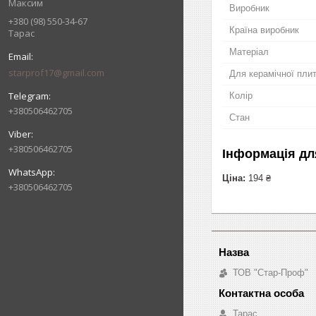
Максим
Виробник
+380 (98) 550-34-67
Країна виробник
Тарас
Матеріал
starprof17@gmail.com
Для керамічної пли
Колір
+380506462705
Стан
+380506462705
Інформація дл
Ціна:
194 ₴
+380506462705
ТОВ "Стар-Проф"
Тарас