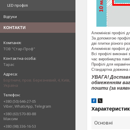
LED профілі
Відгуки
КОНТАКТИ
Алюмінієві профілі д
За допомогою профілі
дві плитки різного роз
ТОВ "Стар-Проф"
Алюмінієві профілі д
Всі профілі виконані 
час виробництва ламін
Тарас
Профілі для керамічн
Стандартна довжина п
УВАГА! Доставк
Бортничі, пров. Березневий, 4, Київ,
обмеженням ваг
Україна
пошти (за наявн
+380 (50) 646-27-05
Viber, WhatsApp, Telegram
Характеристик
+380 (63) 570-80-88
Максим
Основні
+380 (98) 336-16-53