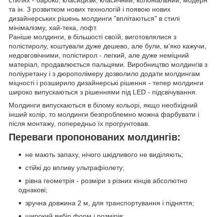
стилях - бароко, класицизм, класичний, колоніальний, модерн
та ін. З розвитком нових технологій і появою нових
дизайнерських рішень молдинги "вплітаються" в стилі
мінімалізму, хай-тека, лофт.
Раніше молдинги, в більшості своїй, виготовлялися з
полістиролу, коштували дуже дешево, але були, м'яко кажучи,
недовговічними, полістирол - легкий, але дуже неміцний
матеріал, продавлюється пальцями. Виробництво молдингів з
поліуретану і з дюрополімеру дозволило додати молдингам
міцності і розширило дизайнерські рішення - тепер молдинги
широко випускаються з рішеннями під LED - підсвічування.
Молдинги випускаються в білому кольорі, якщо необхідний
інший колір, то молдинги безпроблемно можна фарбувати і
після монтажу, попередньо їх прогрунтовав.
Переваги пропонованих молдингів:
не мають запаху, нічого шкідливого не виділяють;
стійкі до впливу ультрафіолету;
рівна геометрія - розміри з різних кінців абсолютно
однакові;
зручна довжина 2 м, для транспортування і підняття;
широкий вибір форм і розмірів;