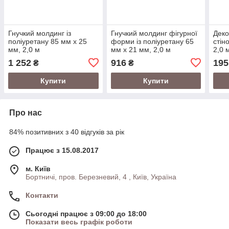
Гнучкий молдинг із
Гнучкий молдинг фігурної
Деко
поліуретану 85 мм х 25
форми із поліуретану 65
стін
мм, 2,0 м
мм х 21 мм, 2,0 м
2,0 
1 252
916
195
₴
₴
Купити
Купити
Про нас
84% позитивних з 40 відгуків за рік
Працює з 15.08.2017
м. Київ
Бортничі, пров. Березневий, 4 , Київ, Україна
Контакти
Сьогодні працює з 09:00 до 18:00
Показати весь графік роботи