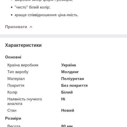
"чисто" білий колір;
краще співвідношення ціна-якість.
Приховати
Характеристики
Основні
Країна виробник
Україна
Тип виробу
Молдинг
Матеріал
Поліуретан
Покриття
Без покриття
Колір
Білий
Наявність гнучкого
Ні
аналога
Стан
Новий
Розміри
Висота
80 мм