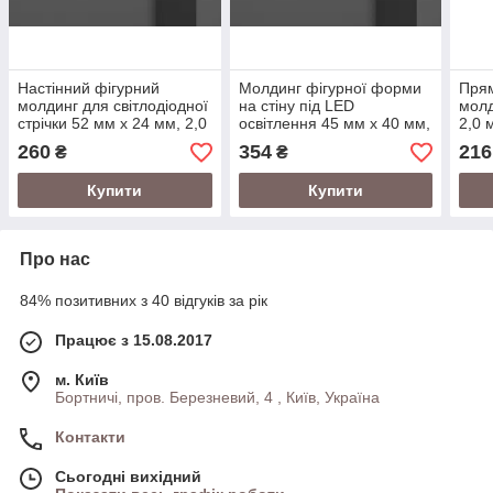
Настінний фігурний
Молдинг фігурної форми
Прям
молдинг для світлодіодної
на стіну під LED
молд
стрічки 52 мм х 24 мм, 2,0
освітлення 45 мм х 40 мм,
2,0 
м
2,0 м
260
354
216
₴
₴
Купити
Купити
Про нас
84% позитивних з 40 відгуків за рік
Працює з 15.08.2017
м. Київ
Бортничі, пров. Березневий, 4 , Київ, Україна
Контакти
Сьогодні вихідний