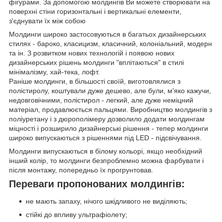
фігурами. За допомогою молдингів Ви можете створювати на
поверхні стіни горизонтальні і вертикальні елементи,
з'єднувати їх між собою
Молдинги широко застосовуються в багатьох дизайнерських
стилях - бароко, класицизм, класичний, колоніальний, модерн
та ін. З розвитком нових технологій і появою нових
дизайнерських рішень молдинги "вплітаються" в стилі
мінімалізму, хай-тека, лофт.
Раніше молдинги, в більшості своїй, виготовлялися з
полістиролу, коштували дуже дешево, але були, м'яко кажучи,
недовговічними, полістирол - легкий, але дуже неміцний
матеріал, продавлюється пальцями. Виробництво молдингів з
поліуретану і з дюрополімеру дозволило додати молдингам
міцності і розширило дизайнерські рішення - тепер молдинги
широко випускаються з рішеннями під LED - підсвічування.
Молдинги випускаються в білому кольорі, якщо необхідний
інший колір, то молдинги безпроблемно можна фарбувати і
після монтажу, попередньо їх прогрунтовав.
Переваги пропонованих молдингів:
не мають запаху, нічого шкідливого не виділяють;
стійкі до впливу ультрафіолету;