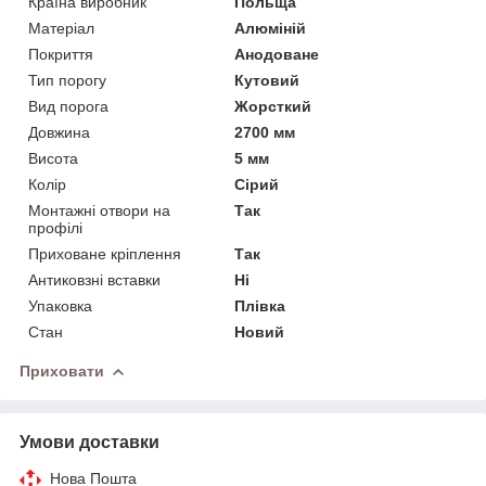
Країна виробник
Польща
Матеріал
Алюміній
Покриття
Анодоване
Тип порогу
Кутовий
Вид порога
Жорсткий
Довжина
2700 мм
Висота
5 мм
Колір
Сірий
Монтажні отвори на
Так
профілі
Приховане кріплення
Так
Антиковзні вставки
Ні
Упаковка
Плівка
Стан
Новий
Приховати
Умови доставки
Нова Пошта