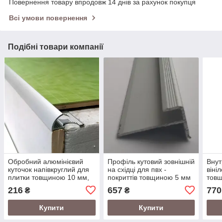
Повернення товару впродовж 14 днів за рахунок покупця
Всі умови повернення
Подібні товари компанії
Обробний алюмінієвий
Профіль кутовий зовнішній
Внут
куточок напівкруглий для
на східці для пвх -
віні
плитки товщиною 10 мм,
покриттів товщиною 5 мм
товщ
довжина 2,7 м Срібло
Срібло 2,7 м
м
216
657
770
₴
₴
Купити
Купити