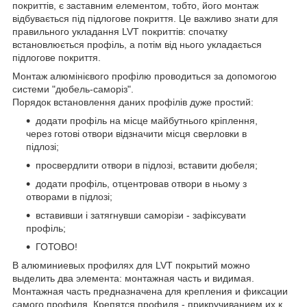
покриттів, є заставним елементом, тобто, його монтаж
відбувається під підлогове покриття. Це важливо знати для
правильного укладання LVT покриттів: спочатку
встановлюється профіль, а потім від нього укладається
підлогове покриття.
Монтаж алюмінієвого профілю проводиться за допомогою
системи "дюбель-саморіз".
Порядок встановлення даних профілів дуже простий:
додати профіль на місце майбутнього кріплення,
через готові отвори відзначити місця сверловки в
підлозі;
просвердлити отвори в підлозі, вставити дюбеля;
додати профіль, отцентровав отвори в ньому з
отворами в підлозі;
вставивши і затягнувши саморізи - зафіксувати
профіль;
ГОТОВО!
В алюминиевых профилях для LVT покрытий можно
выделить два элемента: монтажная часть и видимая.
Монтажная часть предназначена для крепления и фиксации
самого профиля. Крепятся профиля - прикручиванием их к