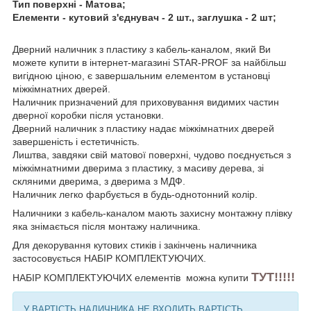
Тип поверхні - Матова;
Елементи - кутовий з'єднувач - 2 шт., заглушка - 2 шт;
Дверний наличник з пластику з кабель-каналом, який Ви
можете купити в інтернет-магазині STAR-PROF за найбільш
вигідною ціною, є завершальним елементом в установці
міжкімнатних дверей.
Наличник призначений для приховування видимих частин
дверної коробки після установки.
Дверний наличник з пластику надає міжкімнатних дверей
завершеність і естетичність.
Лиштва, завдяки свій матової поверхні, чудово поєднується з
міжкімнатними дверима з пластику, з масиву дерева, зі
скляними дверима, з дверима з МДФ.
Наличник легко фарбується в будь-однотонний колір.
Наличники з кабель-каналом мають захисну монтажну плівку
яка знімається після монтажу наличника.
Для декорування кутових стиків і закінчень наличника
застосовується НАБІР КОМПЛЕКТУЮЧИХ.
ТУТ!!!!!
НАБІР КОМПЛЕКТУЮЧИХ елементів
можна купити
У ВАРТІСТЬ НАЛИЧНИКА НЕ ВХОДИТЬ ВАРТІСТЬ