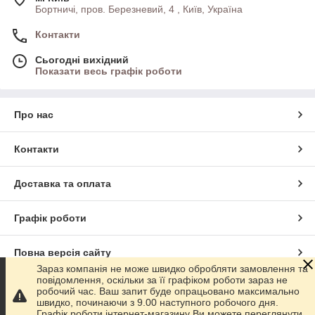
Бортничі, пров. Березневий, 4 , Київ, Україна
Контакти
Сьогодні вихідний
Показати весь графік роботи
Про нас
Контакти
Доставка та оплата
Графік роботи
Повна версія сайту
Зараз компанія не може швидко обробляти замовлення та
повідомлення, оскільки за її графіком роботи зараз не
Сайт створено на маркетплейсі
Prom.ua
робочий час. Ваш запит буде опрацьовано максимально
швидко, починаючи з 9.00 наступного робочого дня.
Графік роботи інтернет-магазину Ви можете переглянути