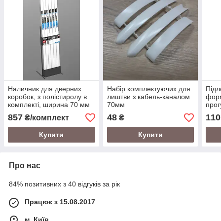
Наличник для дверних
Набір комплектуючих для
Підл
коробок, з полістиролу в
лиштви з кабель-каналом
форм
комплекті, ширина 70 мм
70мм
прог
Білий
мм, 
857
48
110
₴/комплект
₴
Купити
Купити
Про нас
84% позитивних з 40 відгуків за рік
Працює з 15.08.2017
м. Київ